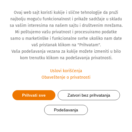
Ovaj web sajt koristi kukije i slične tehnologije da pruži
najbolju moguću funkcionalnost i prikaže sadržaje u skladu
sa vašim interesima na našem sajtu i društvenim mrežama.
Mi poštujemo vašu privatnost i procesuiramo podatke
samo u marketinške i funkcionalne svrhe ukoliko nam date
vaš pristanak klikom na "Prihvatam".
Vaša podešavanja vezana za kukije možete izmeniti u bilo
kom trenutku klikom na podešavanja privatnosti.
Uslovi korišćenja
Obaveštenje o privatnosti
Prihvati sve
Zatvori bez prihvatanja
Jogom protiv anksioznosti i
Podešavanja
stresa