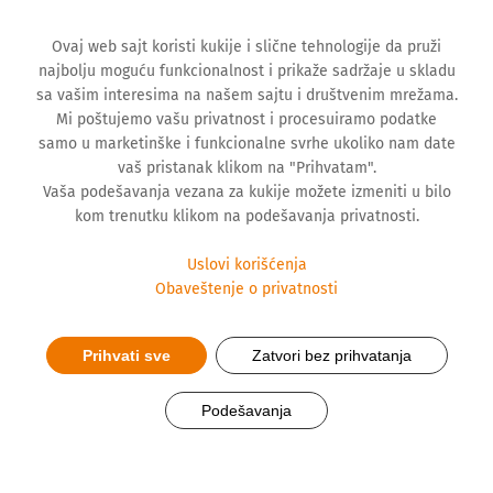
Ovaj web sajt koristi kukije i slične tehnologije da pruži
najbolju moguću funkcionalnost i prikaže sadržaje u skladu
sa vašim interesima na našem sajtu i društvenim mrežama.
Mi poštujemo vašu privatnost i procesuiramo podatke
samo u marketinške i funkcionalne svrhe ukoliko nam date
vaš pristanak klikom na "Prihvatam".
Vaša podešavanja vezana za kukije možete izmeniti u bilo
kom trenutku klikom na podešavanja privatnosti.
Uslovi korišćenja
Obaveštenje o privatnosti
®
HEPATHROMBIN
Prihvati sve
Zatvori bez prihvatanja
Podešavanja