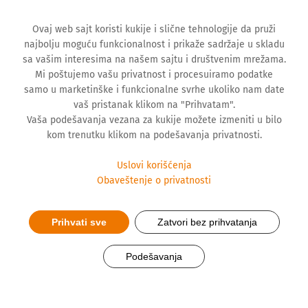
Ovaj web sajt koristi kukije i slične tehnologije da pruži
najbolju moguću funkcionalnost i prikaže sadržaje u skladu
sa vašim interesima na našem sajtu i društvenim mrežama.
Mi poštujemo vašu privatnost i procesuiramo podatke
samo u marketinške i funkcionalne svrhe ukoliko nam date
vaš pristanak klikom na "Prihvatam".
Vaša podešavanja vezana za kukije možete izmeniti u bilo
kom trenutku klikom na podešavanja privatnosti.
Uslovi korišćenja
Obaveštenje o privatnosti
Profil kompanije
Prihvati sve
Zatvori bez prihvatanja
Podešavanja