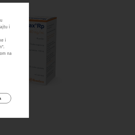
ću
ajtu i
e i
m".
kom na
a