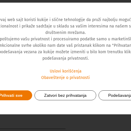
vaj web sajt koristi kukije i slične tehnologije da pruži najbolju mogu
ionalnost i prikaže sadržaje u skladu sa vašim interesima na našem s
društvenim mrežama.
 poštujemo vašu privatnost i procesuiramo podatke samo u marketinšk
nkcionalne svrhe ukoliko nam date vaš pristanak klikom na "Prihvata
podešavanja vezana za kukije možete izmeniti u bilo kom trenutku kli
podešavanja privatnosti.
Uslovi korišćenja
Obaveštenje o privatnosti
Prihvati sve
Zatvori bez prihvatanja
Podešavanj