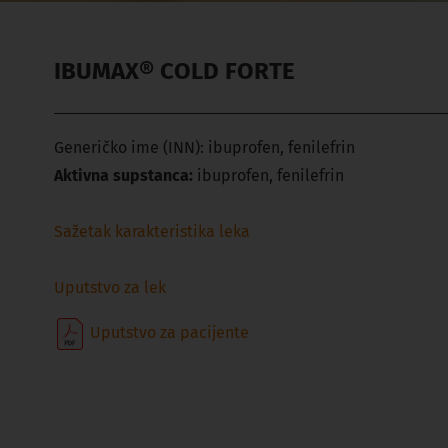
IBUMAX® COLD FORTE
Generičko ime (INN):
ibuprofen, fenilefrin
Aktivna supstanca:
ibuprofen, fenilefrin
Sažetak karakteristika leka
Uputstvo za lek
Uputstvo za pacijente