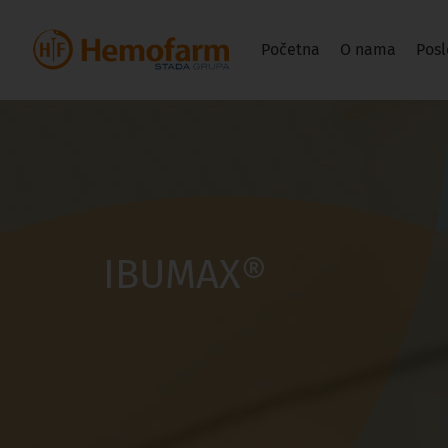
Početna
O nama
Posl
IBUMAX®