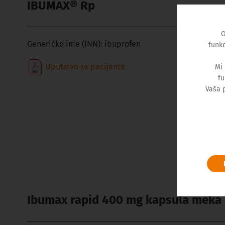
IBUMAX® Rp
O
Generičko ime (INN):
ibuprofen
funkc
Uputstvo za pacijente
Mi
fu
Vaša 
Ibumax rapid 400 mg kapsula meka