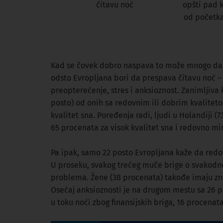
čitavu noć
opšti pad k
od početk
Kad se čovek dobro naspava to može mnogo da ko
odsto Evropljana bori da prespava čitavu noć – 
preopterećenje, stres i anksioznost. Zanimljiva 
posto) od onih sa redovnim ili dobrim kvalitetom
kvalitet sna. Poređenja radi, ljudi u Holandiji (
65 procenata za visok kvalitet sna i redovno mi
Pa ipak, samo 22 posto Evropljana kaže da redov
U proseku, svakog trećeg muče brige o svakod
problema. Žene (38 procenata) takođe imaju zn
Osećaj anksioznosti je na drugom mestu sa 26 pr
u toku noći zbog finansijskih briga, 16 procenat