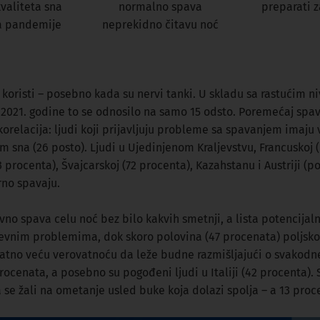
valiteta sna
normalno spava
preparati 
a pandemije
neprekidno čitavu noć
risti – posebno kada su nervi tanki. U skladu sa rastućim ni
2021. godine to se odnosilo na samo 15 odsto. Poremećaj spav
korelacija: ljudi koji prijavljuju probleme sa spavanjem imaju 
 sna (26 posto). Ljudi u Ujedinjenom Kraljevstvu, Francuskoj (p
73 procenta), Švajcarskoj (72 procenta), Kazahstanu i Austriji (
rno spavaju.
no spava celu noć bez bilo kakvih smetnji, a lista potencijaln
nevnim problemima, dok skoro polovina (47 procenata) poljsko
atno veću verovatnoću da leže budne razmišljajući o svako
ocenata, a posebno su pogođeni ljudi u Italiji (42 procenta). 
a se žali na ometanje usled buke koja dolazi spolja – a 13 proc