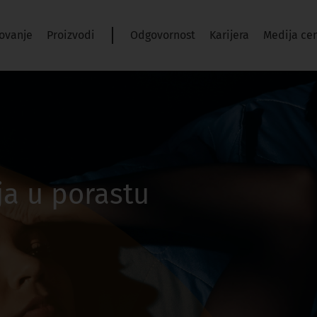
ovanje
Proizvodi
Odgovornost
Karijera
Medija ce
ja u porastu