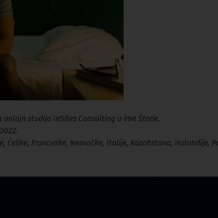
 onlajn studija InSites Consulting u ime Štade.
 2022.
je, Češke, Francuske, Nemačke, Italije, Kazahstana, Holandije, P