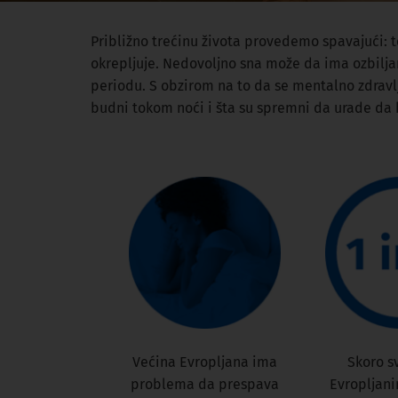
Približno trećinu života provedemo spavajući: 
okrepljuje. Nedovoljno sna može da ima ozbilj
periodu. S obzirom na to da se mentalno zdravlje
budni tokom noći i šta su spremni da urade da b
Većina Evropljana ima
Skoro sv
problema da prespava
Evropljanin