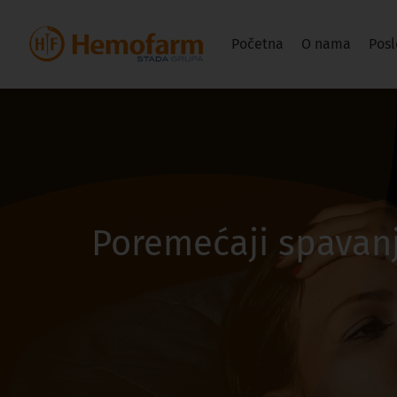
Početna
O nama
Posl
Poremećaji spavan