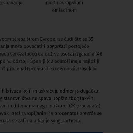
za spavanje
među evropskom
omladinom
voom stresa širom Evrope, ne čudi što se 35
anja može povećati i pogoršati postojeće
veću verovatnoću da dožive osećaj izgaranja (46
o 43 odsto) i Španiji (42 odsto) imaju najlošiji
po 71 procenat) premašili su evropski prosek od
ih krivaca koji im uskraćuju odmor je dugačka.
g stanovništva ne spava uopšte zbog takvih
dnevnim dilemama nego muškarci (29 procenata).
Svaki peti Evropljanin (19 procenata) prevrće se
enata se žali na hrkanje svog partnera.