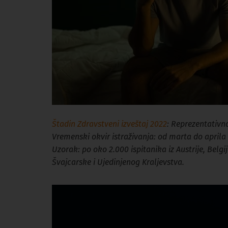
Štadin Zdravstveni izveštaj 2022
: Reprezentativna
Vremenski okvir istraživanja: od marta do aprila
Uzorak: po oko 2.000 ispitanika iz Austrije, Belgi
Švajcarske i Ujedinjenog Kraljevstva.