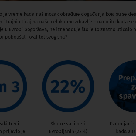
to je vreme kada naš mozak obrađuje događanja koja su se desi
an i trajni uticaj na naše celokupno zdravlje – naročito kad
 u Evropi pogoršava, ne iznenađuje što je to znatno uticalo na
i poboljšali kvalitet svog sna?
aki treći
Skoro svaki peti
Evropljani 
 prijavio je
Evropljanin (22%)
kada su 