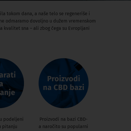
la tokom dana, a naše telo se regeneriše i
a se ne odmaramo dovoljno u dužem vremenskom
 kvalitet sna – ali zbog čega su Evropljani
su podeljeni
Proizvodi na bazi CBD-
u pitanju
a naročito su popularni