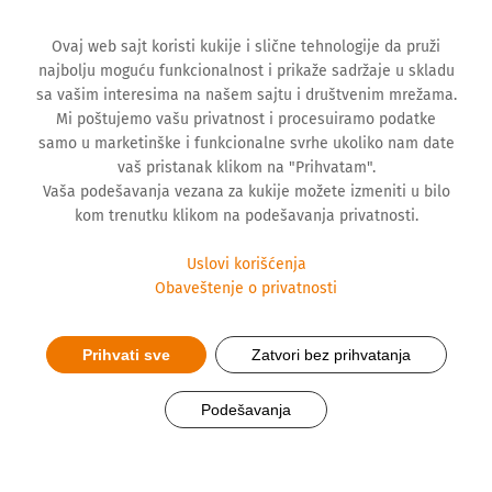
Ovaj web sajt koristi kukije i slične tehnologije da pruži
najbolju moguću funkcionalnost i prikaže sadržaje u skladu
sa vašim interesima na našem sajtu i društvenim mrežama.
Mi poštujemo vašu privatnost i procesuiramo podatke
samo u marketinške i funkcionalne svrhe ukoliko nam date
vaš pristanak klikom na "Prihvatam".
Vaša podešavanja vezana za kukije možete izmeniti u bilo
kom trenutku klikom na podešavanja privatnosti.
Uslovi korišćenja
Obaveštenje o privatnosti
Prihvati sve
Zatvori bez prihvatanja
Hemofarm donirao
medicinsku opremu od
Podešavanja
400.000 evra