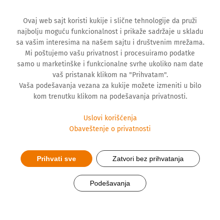
Ovaj web sajt koristi kukije i slične tehnologije da pruži
najbolju moguću funkcionalnost i prikaže sadržaje u skladu
sa vašim interesima na našem sajtu i društvenim mrežama.
Mi poštujemo vašu privatnost i procesuiramo podatke
samo u marketinške i funkcionalne svrhe ukoliko nam date
vaš pristanak klikom na "Prihvatam".
Vaša podešavanja vezana za kukije možete izmeniti u bilo
kom trenutku klikom na podešavanja privatnosti.
Uslovi korišćenja
Obaveštenje o privatnosti
Prihvati sve
Zatvori bez prihvatanja
Hemofarmov biosimilar protiv
Podešavanja
osteoporoze