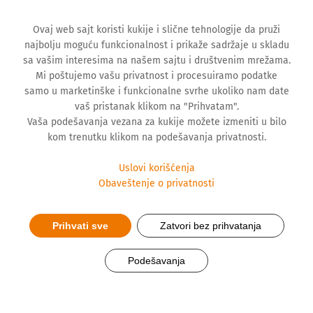
Ovaj web sajt koristi kukije i slične tehnologije da pruži
najbolju moguću funkcionalnost i prikaže sadržaje u skladu
sa vašim interesima na našem sajtu i društvenim mrežama.
Mi poštujemo vašu privatnost i procesuiramo podatke
samo u marketinške i funkcionalne svrhe ukoliko nam date
vaš pristanak klikom na "Prihvatam".
Vaša podešavanja vezana za kukije možete izmeniti u bilo
kom trenutku klikom na podešavanja privatnosti.
Uslovi korišćenja
Koji su to standardi koji
Obaveštenje o privatnosti
usmeravaju korporativne
Prihvati sve
Zatvori bez prihvatanja
politike prema konceptima
Podešavanja
održivog razvoja u oblasti
zaštite životne sredine i