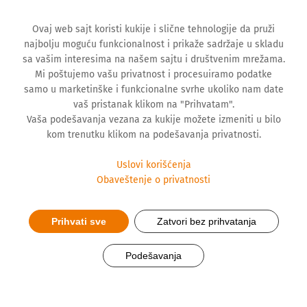
Ovaj web sajt koristi kukije i slične tehnologije da pruži
najbolju moguću funkcionalnost i prikaže sadržaje u skladu
sa vašim interesima na našem sajtu i društvenim mrežama.
Mi poštujemo vašu privatnost i procesuiramo podatke
samo u marketinške i funkcionalne svrhe ukoliko nam date
vaš pristanak klikom na "Prihvatam".
Vaša podešavanja vezana za kukije možete izmeniti u bilo
kom trenutku klikom na podešavanja privatnosti.
Uslovi korišćenja
Obaveštenje o privatnosti
Prihvati sve
Zatvori bez prihvatanja
Birajte pažljivo ishranu za
Podešavanja
najmlađe