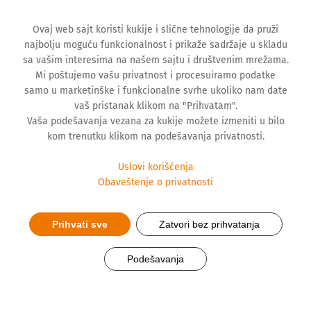
Ovaj web sajt koristi kukije i slične tehnologije da pruži
najbolju moguću funkcionalnost i prikaže sadržaje u skladu
sa vašim interesima na našem sajtu i društvenim mrežama.
Mi poštujemo vašu privatnost i procesuiramo podatke
samo u marketinške i funkcionalne svrhe ukoliko nam date
vaš pristanak klikom na "Prihvatam".
Vaša podešavanja vezana za kukije možete izmeniti u bilo
kom trenutku klikom na podešavanja privatnosti.
Uslovi korišćenja
Obaveštenje o privatnosti
Prihvati sve
Zatvori bez prihvatanja
Hemofarm i "Magnetrans" na
Podešavanja
polumaratonu u Kragujevcu