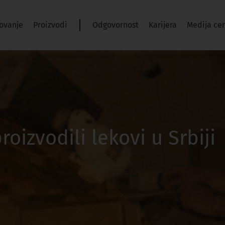
ovanje
Proizvodi
Odgovornost
Karijera
Medija ce
oizvodili lekovi u Srbiji