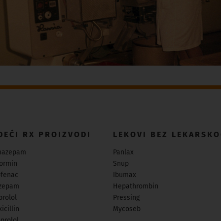
DEĆI RX PROIZVODI
LEKOVI BEZ LEKARSKO
mazepam
Panlax
ormin
Snup
ofenac
Ibumax
zepam
Hepathrombin
prolol
Pressing
icillin
Mycoseb
prolol