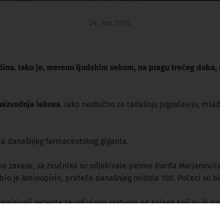
24. jun 2015.
na. Iako je, mereno ljudskim vekom, na pragu trećeg doba, 
roizvodnja lekova.
Iako neobično za tadašnju Jugoslaviju, mla
teča današnjeg farmaceutskog giganta.
ne zavese, sa zvučnika su odjekivale pesme Đorđa Marjanovića i
e bio je Aminopirin, preteča današnjeg midola 100. Počeci su bili
episivali recepte za infuzione rastvore od kolega koji su ih 
ta. U najtežem trenutku,
1973. pala je odluka da se gradi fabrik