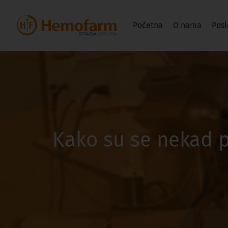
Početna
O nama
Posl
Kako su se nekad pr