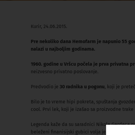
Kurir, 24.06.2015.
Pre nekoliko dana Hemofarm je napunio 55 godi
nalazi u najboljim godinama.
1960. godine u Vršcu počela je prva privatna p
neizvesno privatno poslovanje.
Predvodio je
30 radnika u pogonu
, koji je pre
Bilo je to vreme hipi pokreta, spuštanja gvozde
cool. Prvi lek, koji je izašao sa proizvodne trak
Legenda kaže da su saradnici Nikole Gerdeca pr
beleženi finanisijski gubici volja je ostala čvrs