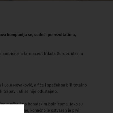
ova kompanija se, sudeći po rezultatima,
di ambiciozni farmaceut Nikola Gerdec ulazi u
 Lole Novaković, a fića i spaček su bili totalno
 trapavi, ali se nije odustajalo.
ručno mućkali po banatskim bolnicama. Iako su
a
. Baš te godine, konačno je ostvaren je prvi