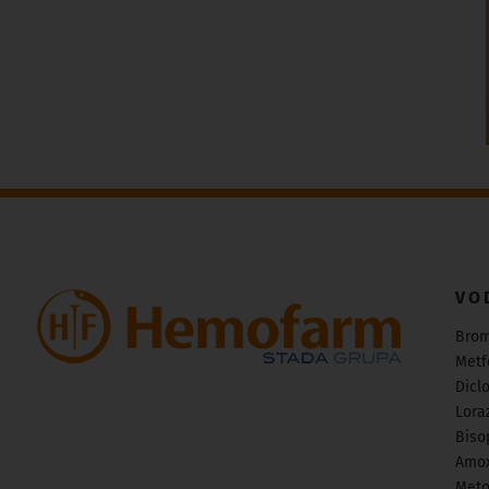
VO
Bro
Metf
Dicl
Lora
Biso
Amox
Meto