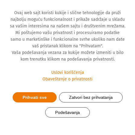
Ovaj web sajt koristi kukije i slične tehnologije da pruži
najbolju moguću funkcionalnost i prikaže sadržaje u skladu
sa vašim interesima na našem sajtu i društvenim mrežama.
Mi poštujemo vašu privatnost i procesuiramo podatke
samo u marketinške i funkcionalne svrhe ukoliko nam date
vaš pristanak klikom na "Prihvatam".
Vaša podešavanja vezana za kukije možete izmeniti u bilo
kom trenutku klikom na podešavanja privatnosti.
Uslovi korišćenja
Obaveštenje o privatnosti
Prihvati sve
Zatvori bez prihvatanja
Mediji obišli Hemofarm
Podešavanja