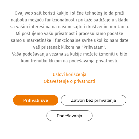
Ovaj web sajt koristi kukije i slične tehnologije da pruži
najbolju moguću funkcionalnost i prikaže sadržaje u skladu
sa vašim interesima na našem sajtu i društvenim mrežama.
Mi poštujemo vašu privatnost i procesuiramo podatke
samo u marketinške i funkcionalne svrhe ukoliko nam date
vaš pristanak klikom na "Prihvatam".
Vaša podešavanja vezana za kukije možete izmeniti u bilo
kom trenutku klikom na podešavanja privatnosti.
Uslovi korišćenja
Obaveštenje o privatnosti
Prihvati sve
Zatvori bez prihvatanja
Srbija uvodi novu donorsku
Podešavanja
karticu