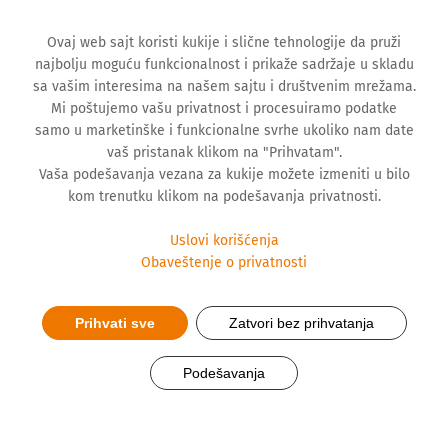
Ovaj web sajt koristi kukije i slične tehnologije da pruži
najbolju moguću funkcionalnost i prikaže sadržaje u skladu
sa vašim interesima na našem sajtu i društvenim mrežama.
Mi poštujemo vašu privatnost i procesuiramo podatke
samo u marketinške i funkcionalne svrhe ukoliko nam date
vaš pristanak klikom na "Prihvatam".
Vaša podešavanja vezana za kukije možete izmeniti u bilo
kom trenutku klikom na podešavanja privatnosti.
Uslovi korišćenja
Obaveštenje o privatnosti
Prihvati sve
Zatvori bez prihvatanja
Neka imunitet bude spreman
Podešavanja
uz Fortacell odbranu