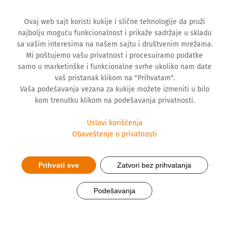
Ovaj web sajt koristi kukije i slične tehnologije da pruži
najbolju moguću funkcionalnost i prikaže sadržaje u skladu
sa vašim interesima na našem sajtu i društvenim mrežama.
Mi poštujemo vašu privatnost i procesuiramo podatke
samo u marketinške i funkcionalne svrhe ukoliko nam date
vaš pristanak klikom na "Prihvatam".
Vaša podešavanja vezana za kukije možete izmeniti u bilo
kom trenutku klikom na podešavanja privatnosti.
Uslovi korišćenja
Obaveštenje o privatnosti
Prihvati sve
Zatvori bez prihvatanja
Hemofarm LinkedIn stranica u
Podešavanja
Top50 po izboru PC Press-a