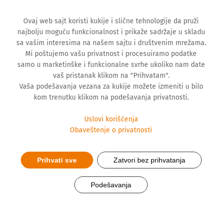
Ovaj web sajt koristi kukije i slične tehnologije da pruži
najbolju moguću funkcionalnost i prikaže sadržaje u skladu
sa vašim interesima na našem sajtu i društvenim mrežama.
Mi poštujemo vašu privatnost i procesuiramo podatke
samo u marketinške i funkcionalne svrhe ukoliko nam date
vaš pristanak klikom na "Prihvatam".
Vaša podešavanja vezana za kukije možete izmeniti u bilo
kom trenutku klikom na podešavanja privatnosti.
Uslovi korišćenja
Obaveštenje o privatnosti
Prihvati sve
Zatvori bez prihvatanja
Hemofarm „Najbolji
Podešavanja
poslodavac“ u 2026. godini