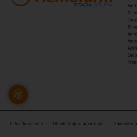
Metf
Dicl
Lora
Biso
Amox
Meto
Azit
Enala
Prop
Uslovi korišćenja
Obaveštenje o privatnosti
Obaveštenje