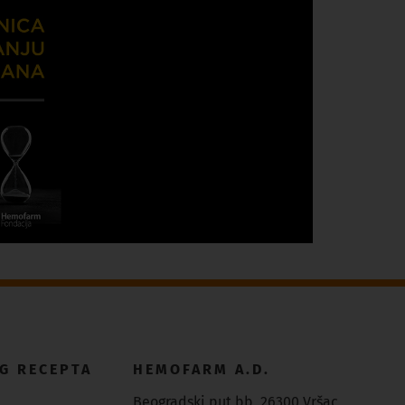
G RECEPTA
HEMOFARM A.D.
Beogradski put bb, 26300 Vršac