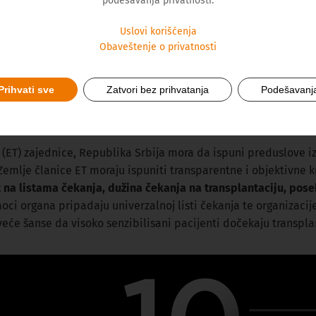
podešavanja privatnosti.
škog sistema donora i recipijenta organa, jer samo u tim sluča
unološkog poklapanja u obzir se uzima i težina bolesti recipij
Uslovi korišćenja
groženosti i hitnosti samog recipijenta Objektivnost procesa 
Obaveštenje o privatnosti
lantacije i transplantacije izvode zasebni lekarski timovi
koji
Prihvati sve
Zatvori bez prihvatanja
Podešavanj
erapijsku opciju kada dođe do trajnog gubitka funkcije određe
lja jedinu mogućnost za izlečenje
.
(ET) zajednice, Republika Srbija mora da ispuni preduslove iz 
emlje članice ET moraju ispuniti transparentne i objektivne k
t na listama čekanja, dužina čekanja na transplantaciju, pos
ci organa pripadaju univerzalnoj listi čekanja te organizacije
 veće šanse da visoko senzibilisani pacijenti dočekaju transpl