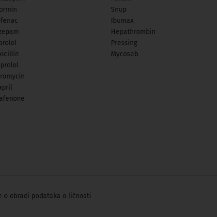
ormin
Snup
ofenac
Ibumax
zepam
Hepathrombin
prolol
Pressing
icillin
Mycoseb
prolol
hromycin
pril
afenone
 o obradi podataka o ličnosti