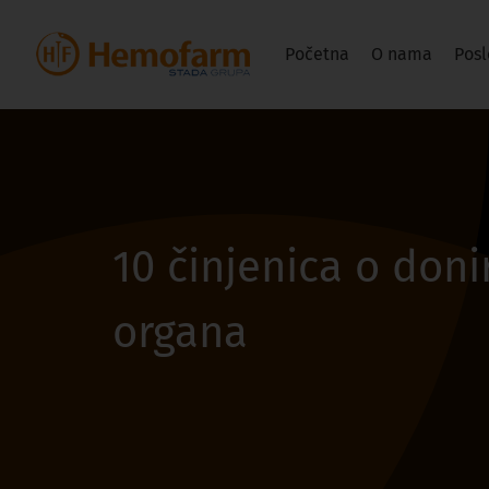
Početna
O nama
Posl
10 činjenica o donir
organa