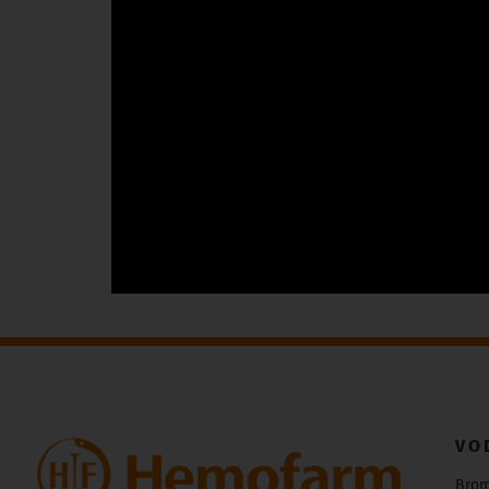
VO
Bro