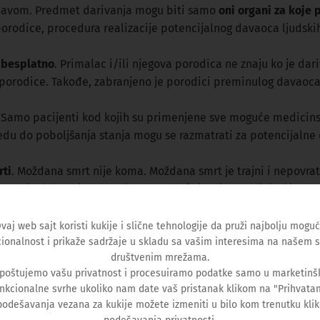
zjavom. Predmet darivanja mogu biti samo
oni organi za koje 
orodice, procedura realizacije potencijalnog davaoca ljudskih
 besplatno
. Primalac i/ili njegova porodica ne znaju ko je d
 porodice. Takođe, zabranjeno je porodici preminulog davaoc
. Samo pacijenti kod kojih su primenjene sve moguće medicinsk
edu do poboljšanja stanja mogu se razmatrati za potencijalne
rti
. Moždana smrt nije koma. Moždana smrt je trajni i nepovratn
ozgu. Tim lekara je utvrđuje strogo definisanim medicinskim p
 mozak prekinut, a moždane ćelije nepovratno oštećene. Svi p
 je smrt čoveka.
vaj web sajt koristi kukije i slične tehnologije da pruži najbolju mogu
ionalnost i prikaže sadržaje u skladu sa vašim interesima na našem s
društvenim mrežama.
a se hirurškim zahvatom. Tokom procedure telo pokojnika tre
 poštujemo vašu privatnost i procesuiramo podatke samo u marketinšk
log.
nkcionalne svrhe ukoliko nam date vaš pristanak klikom na "Prihvata
podešavanja vezana za kukije možete izmeniti u bilo kom trenutku kli
terijumi po kojima se određuju prioriteti za transplataciju. Da 