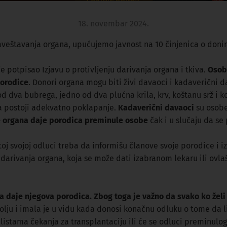
18. novembar 2024.
aveštavanja organa, upućujemo javnost na 10 činjenica o donira
je potpisao Izjavu o protivljenju darivanja organa i tkiva.
Osoba
porodice
. Donori organa mogu biti živi davaoci i kadaverični 
od dva bubrega, jedno od dva plućna krila, krv, koštanu srž i 
a postoji adekvatno poklapanje.
Kadaverični davaoci
su osobe
e organa daje porodica preminule osobe
čak i u slučaju da se
oj svojoj odluci treba da informišu članove svoje porodice i 
u darivanja organa, koja se može dati izabranom lekaru ili ov
 daje njegova porodica. Zbog toga je važno da svako ko želi 
olju i imala je u vidu kada donosi konačnu odluku o tome da l
na listama čekanja za transplantaciju ili će se odluci preminul