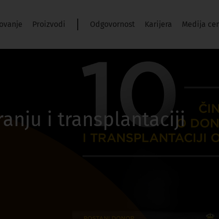
ovanje
Proizvodi
Odgovornost
Karijera
Medija ce
anju i transplantaciji