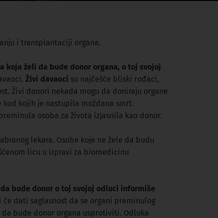
nju i transplantaciji organa.
 koja želi da bude donor organa, o toj svojoj
davaoci.
Živi davaoci
su najčešće bliski rođaci,
kost. Živi donori nekada mogu da doniraju organe
 kod kojih je nastupila moždana smrt.
 preminula osoba za života izjasnila kao donor.
izabranog lekara. Osobe koje ne žele da budu
lašćenom licu u Upravi za biomedicinu
da bude donor o toj svojoj odluci informiše
i će dati saglasnost da se organi preminulog
og da bude donor organa usprotiviti. Odluka