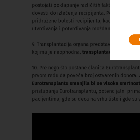
postojati poklapanje različitih faktora imunolo
dovesti do izlečenja recipijenta. Pored ovog im
pridružene bolesti recipijenta, kao i stepen u
utvrđivanja i potvrđivanja moždane smrti,
eksp
9. Transplantacija organa predstavlja jedinu t
kojima je neophodna,
transplantacija predstav
10. Pre nego što postane članica Eurotransplant 
prvom redu da poveća broj ostvarenih donora. Z
Eurotransplantu smanjila bi se visoka smrtnos
pristupanja Eurotransplantu, potencijalni primao
pacijentima, gde su deca na vrhu liste i gde su