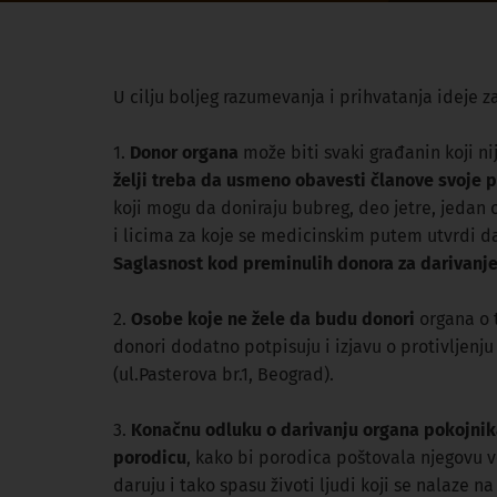
U cilju boljeg razumevanja i prihvatanja ideje z
1.
Donor organa
može biti svaki građanin koji ni
želji treba da usmeno obavesti članove svoje 
koji mogu da doniraju bubreg, deo jetre, jedan 
i licima za koje se medicinskim putem utvrdi d
Saglasnost kod preminulih donora za darivanj
2.
Osobe koje ne žele da budu donori
organa o t
donori dodatno potpisuju i izjavu o protivljenj
(ul.Pasterova br.1, Beograd).
3.
Konačnu odluku o darivanju organa pokojnika
porodicu
, kako bi porodica poštovala njegovu v
daruju i tako spasu životi ljudi koji se nalaze 