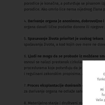
porodice je konačna, a potvrđuje se pisanom i
porodice. Ako umrlo lice nema nijednog člana p
4.
Darivanje organa je anonimno, dobrovoljno i
organa davati lične podatke donora ili njegove
5.
Spasavanje života prioritet je svakog lekara
spašavanja života, a kod kojih ove mere ne dov
6.
Ljudi ne mogu da se probude iz moždane sm
osnovi se nalazi prestanak cirkulacije krvi u m
procedurama koje potvrđuju da je dotok krvi u
i regulisani zakonskim propisima. Moždana smrt
O
funkc
7.
Proces eksplantacije doniranih organa obavlj
Mi
za darivanje organa ne odlaže sahranu preminu
fu
Vaša 
8. Materijalno stanje i društveni status nisu kri