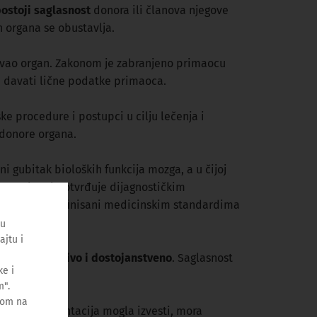
postoji saglasnost
donora ili članova njegove
 organa se obustavlja.
arivao organ. Zakonom je zabranjeno primaocu
a davati lične podatke primaoca.
e procedure i postupci u cilju lečenja i
 donore organa.
i gubitak bioloških funkcija mozga, a u čijoj
ostupcima i potvrđuje dijagnostičkim
ostupci su definisani medicinskim standardima
ću
ajtu i
tira se pažljivo i dostojanstveno
. Saglasnost
e i
m".
kom na
pi se transplantacija mogla izvesti, mora