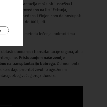
jevima transplantacija može biti uspešna i
enta, vreme provedeno na listi čekanja,
dodatno je obezbeđena i činjenicom da postupak
 nekad broje i do 100 ljudi.
a
nih organa. Kao metoda lečenja, bolesnicima
oblasti doniranja i transplantacije organa, ali u
riterijume.
Pristupanjem naše zemlje
ebno na transplantaciju bubrega
. Od momenta
, koja daje prioritet životno ugroženim
antaciju zbog većeg broja donora.