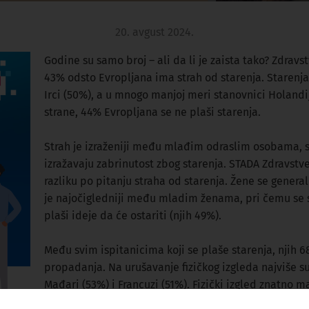
20. avgust 2024.
Godine su samo broj – ali da li je zaista tako? Zdrav
43% odsto Evropljana ima strah od starenja. Starenja s
Irci (50%), a u mnogo manjoj meri stanovnici Holandij
strane, 44% Evropljana se ne plaši starenja.
Strah je izraženiji među mlađim odraslim osobama, 
izražavaju zabrinutost zbog starenja. STADA Zdravstv
razliku po pitanju straha od starenja. Žene se genera
je najočigledniji među mladim ženama, pri čemu se s
plaši ideje da će ostariti (njih 49%).
Među svim ispitanicima koji se plaše starenja, njih 6
propadanja. Na urušavanje fizičkog izgleda najviše s
Mađari (53%) i Francuzi (51%). Fizički izgled znatno 
(36%).