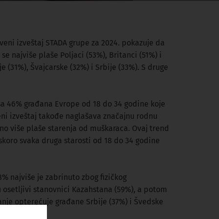
stveni izveštaj STADA grupe za 2024. pokazuje da
e najviše plaše Poljaci (53%), Britanci (51%) i
e (31%), Švajcarske (32%) i Srbije (33%). S druge
sa 46% građana Evrope od 18 do 34 godine koje
eni izveštaj takođe naglašava značajnu rodnu
lno više plaše starenja od muškaraca. Ovaj trend
koro svaka druga starosti od 18 do 34 godine
8% najviše je zabrinuto zbog fizičkog
u osetljivi stanovnici Kazahstana (59%), a potom
manje opterećuje građane Srbije (37%) i Švedske