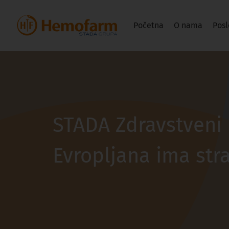
Početna
O nama
Posl
STADA Zdravstveni 
Evropljana ima str