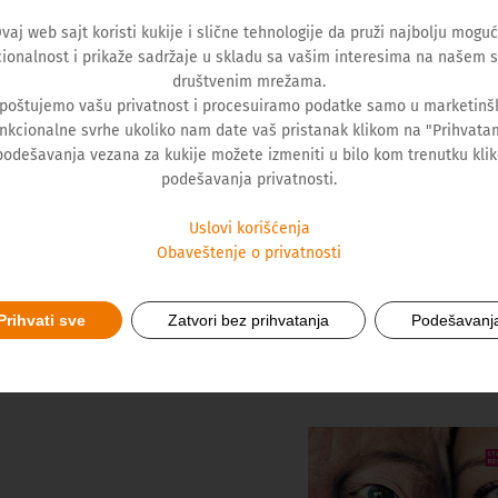
vaj web sajt koristi kukije i slične tehnologije da pruži najbolju mogu
i koje se povezuju sa starenjem, kao što su Parkinsonova bole
ionalnost i prikaže sadržaje u skladu sa vašim interesima na našem s
 starosti. Postati zavisan od tuđe pomoći najviše brine Portuga
društvenim mrežama.
).
 poštujemo vašu privatnost i procesuiramo podatke samo u marketinšk
nkcionalne svrhe ukoliko nam date vaš pristanak klikom na "Prihvata
tivnosti koje nam prijaju i druženje sa voljenima posebno ra
podešavanja vezana za kukije možete izmeniti u bilo kom trenutku kli
podešavanja privatnosti.
zijazam, pa se u proseku 16% raduje penziji. Nijansu više rados
ljaci.
Uslovi korišćenja
Obaveštenje o privatnosti
ostavljeno građanima Evrope. Prihvatanje bez otpora igra ključ
života”. Ovo je vodeće osećanje 87% Finaca, 84% Portugalaca i D
Prihvati sve
Zatvori bez prihvatanja
Podešavanj
vstvenog izveštaja za 2024. godinu, reprezentativne studije 