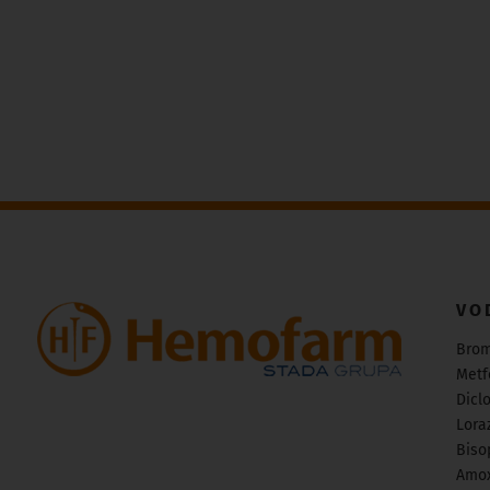
VO
Bro
Metf
Dicl
Lora
Biso
Amox