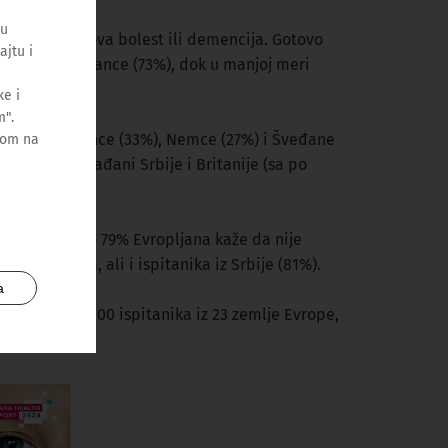
ću
st, Alchajmerova bolest ili demencija. Gotovo
ajtu i
lce (75%) i Špance (73%), dok u manjoj meri
e i
m".
duje Austrijance (33%), Nemce (27%) i Šveđane
kom na
ti osećaju građani Srbije i Britanije (sa po
nu ulogu. Tako 79% Evropljana kaže da nije
anaca, Čeha, ali i ispitanika iz Srbije (81%).
a
sa preko 46.000 ispitanika iz 23 zemlje Evrope,