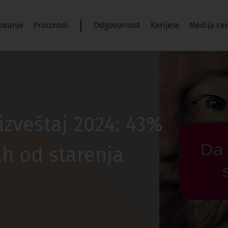
ovanje
Proizvodi
Odgovornost
Karijera
Medija ce
izveštaj 2024: 43%
ah od starenja