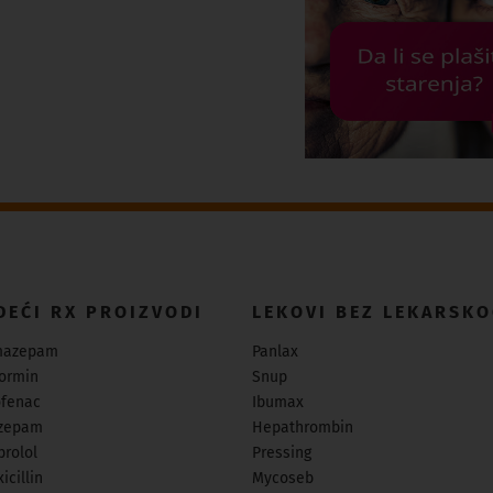
DEĆI RX PROIZVODI
LEKOVI BEZ LEKARSKO
mazepam
Panlax
ormin
Snup
ofenac
Ibumax
zepam
Hepathrombin
prolol
Pressing
icillin
Mycoseb