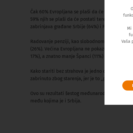
O
Čak 60% Evropljana se plaši da će dobiti bolest
funkc
59% njih se plaši da će postati teret drugima u
zabrinjava građane Srbije (64%) i Francuske (61%
Mi
fu
Radovanje penziji, kao slobodnom vremenu za ak
Vaša 
(26%). Većina Evropljana ne pokazuje toliki entu
17%), a znatno manje Španci (11%) i svega 8% Po
Kako stariti bez strahova je jedno od pitanja p
zabrinuto zbog starenja, jer je to „prirodni deo 
Ovo su rezultati šestog međunarodnog STADA Zdra
među kojima je i Srbija.