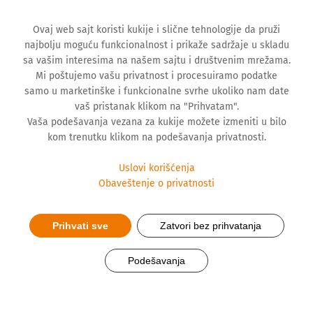
Ovaj web sajt koristi kukije i slične tehnologije da pruži
najbolju moguću funkcionalnost i prikaže sadržaje u skladu
sa vašim interesima na našem sajtu i društvenim mrežama.
Mi poštujemo vašu privatnost i procesuiramo podatke
samo u marketinške i funkcionalne svrhe ukoliko nam date
vaš pristanak klikom na "Prihvatam".
Vaša podešavanja vezana za kukije možete izmeniti u bilo
kom trenutku klikom na podešavanja privatnosti.
Uslovi korišćenja
Obaveštenje o privatnosti
Hemofarm predstavio
Prihvati sve
Zatvori bez prihvatanja
jubilarni deseti Izveštaj o
Podešavanja
održivom razvoju za 2021.
godinu