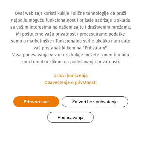
Ovaj web sajt koristi kukije i slične tehnologije da pruži
najbolju moguću funkcionalnost i prikaže sadržaje u skladu
sa vašim interesima na našem sajtu i društvenim mrežama.
Mi poštujemo vašu privatnost i procesuiramo podatke
samo u marketinške i funkcionalne svrhe ukoliko nam date
vaš pristanak klikom na "Prihvatam".
Vaša podešavanja vezana za kukije možete izmeniti u bilo
kom trenutku klikom na podešavanja privatnosti.
Uslovi korišćenja
Obaveštenje o privatnosti
Prihvati sve
Zatvori bez prihvatanja
Hemofarm obeležio 62.
Podešavanja
rođendan