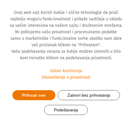
Ovaj web sajt koristi kukije i slične tehnologije da pruži
najbolju moguću funkcionalnost i prikaže sadržaje u skladu
sa vašim interesima na našem sajtu i društvenim mrežama.
Mi poštujemo vašu privatnost i procesuiramo podatke
samo u marketinške i funkcionalne svrhe ukoliko nam date
vaš pristanak klikom na "Prihvatam".
Vaša podešavanja vezana za kukije možete izmeniti u bilo
kom trenutku klikom na podešavanja privatnosti.
Uslovi korišćenja
Obaveštenje o privatnosti
Prihvati sve
Zatvori bez prihvatanja
Zdravstveni izveštaj Štade:
Kad „nemoj da se razboliš“
Podešavanja
postane mantra