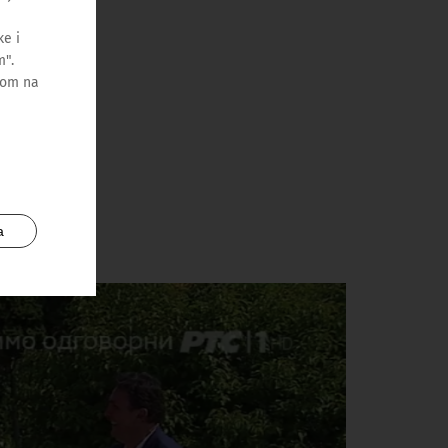
e i
m".
kom na
a