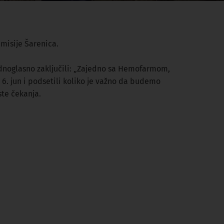
misije Šarenica.
ednoglasno zaključili: „Zajedno sa Hemofarmom,
– 6. jun i podsetili koliko je važno da budemo
ste čekanja.