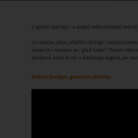
U godini jubileja i u svojoj rođendanskoj nedel
Uz muziku, ples, vršačke običaje i tradicional
rastao je i razvijao se i grad Vršac.” Pored rođ
solidarni kada je reč o doniranju organa, jer s
Ronald Seeliger, generalni direktor