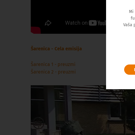
Mi
fu
Vaša 
Šarenica - Cela emisija
Šarenica 1 - preuzmi
Šarenica 2 - preuzmi