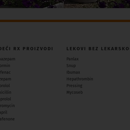
DEĆI RX PROIZVODI
LEKOVI BEZ LEKARSKO
mazepam
Panlax
ormin
Snup
ofenac
Ibumax
zepam
Hepathrombin
prolol
Pressing
icillin
Mycoseb
prolol
hromycin
pril
afenone