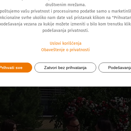
društvenim mrežama.
 poštujemo vašu privatnost i procesuiramo podatke samo u marketinšk
nkcionalne svrhe ukoliko nam date vaš pristanak klikom na "Prihvata
podešavanja vezana za kukije možete izmeniti u bilo kom trenutku kli
podešavanja privatnosti.
Uslovi korišćenja
Obaveštenje o privatnosti
Prihvati sve
Zatvori bez prihvatanja
Podešavanj