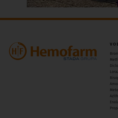
VO
Bro
Metf
Dicl
Lora
Biso
Amox
Meto
Azit
Enala
Prop