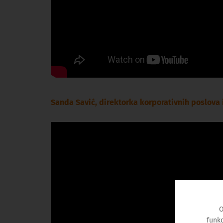
Sanda Savić, direktorka korporativnih poslova
O
funkc