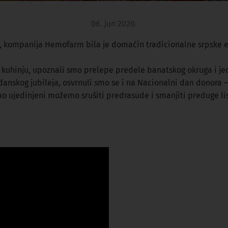
06. jun 2020.
ji, kompanija Hemofarm bila je domaćin tradicionalne srpske e
nu kuhinju, upoznali smo prelepe predele banatskog okruga i j
endanskog jubileja, osvrnuli smo se i na Nacionalni dan donora 
amo ujedinjeni možemo srušiti predrasude i smanjiti preduge li