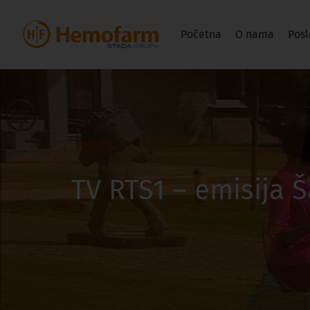
Početna
O nama
Posl
TV RTS1 – emisija 