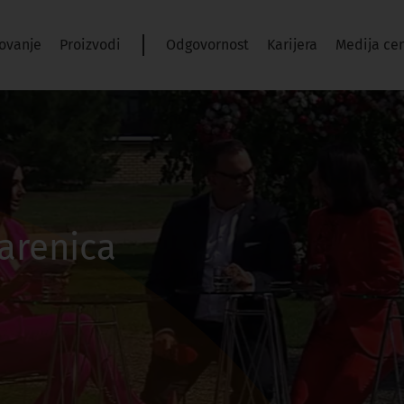
ovanje
Proizvodi
Odgovornost
Karijera
Medija ce
Šarenica