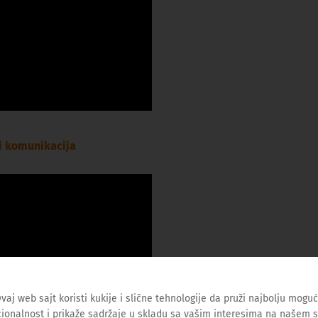
 i komunikacija
vaj web sajt koristi kukije i slične tehnologije da pruži najbolju mogu
ionalnost i prikaže sadržaje u skladu sa vašim interesima na našem s