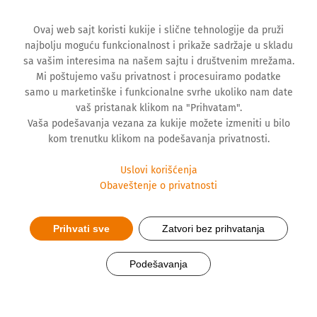
Ovaj web sajt koristi kukije i slične tehnologije da pruži
najbolju moguću funkcionalnost i prikaže sadržaje u skladu
sa vašim interesima na našem sajtu i društvenim mrežama.
Mi poštujemo vašu privatnost i procesuiramo podatke
samo u marketinške i funkcionalne svrhe ukoliko nam date
vaš pristanak klikom na "Prihvatam".
Vaša podešavanja vezana za kukije možete izmeniti u bilo
kom trenutku klikom na podešavanja privatnosti.
Uslovi korišćenja
Obaveštenje o privatnosti
Prihvati sve
Zatvori bez prihvatanja
Hemofarm nagradio najbolji
Podešavanja
arhitektonski projekat