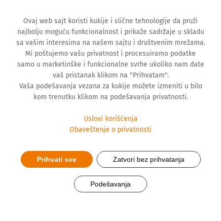
Ovaj web sajt koristi kukije i slične tehnologije da pruži
najbolju moguću funkcionalnost i prikaže sadržaje u skladu
sa vašim interesima na našem sajtu i društvenim mrežama.
Mi poštujemo vašu privatnost i procesuiramo podatke
samo u marketinške i funkcionalne svrhe ukoliko nam date
vaš pristanak klikom na "Prihvatam".
Vaša podešavanja vezana za kukije možete izmeniti u bilo
kom trenutku klikom na podešavanja privatnosti.
Uslovi korišćenja
Obaveštenje o privatnosti
Prihvati sve
Zatvori bez prihvatanja
Konkurs za idejno rešenje PC
Podešavanja
Hemofarma, Beograd