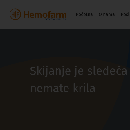
Početna
O nama
Posl
Skijanje je sledeća
nemate krila