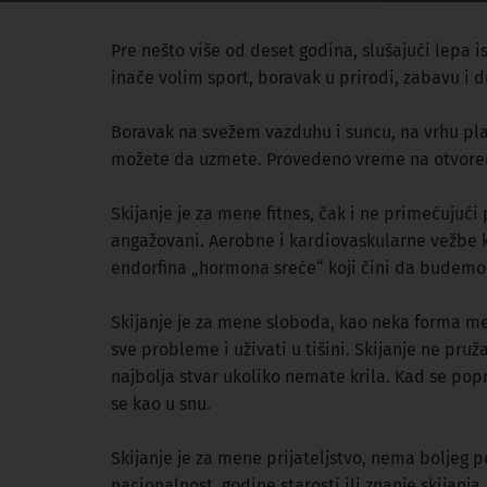
Pre nešto više od deset godina, slušajući lepa i
inače volim sport, boravak u prirodi, zabavu i
Boravak na svežem vazduhu i suncu, na vrhu plan
možete da uzmete. Provedeno vreme na otvoreno
Skijanje je za mene fitnes, čak i ne primećujući 
angažovani. Aerobne i kardiovaskularne vežbe ko
endorfina „hormona sreće“ koji čini da budemo 
Skijanje je za mene sloboda, kao neka forma med
sve probleme i uživati u tišini. Skijanje ne pr
najbolja stvar ukoliko nemate krila. Kad se po
se kao u snu.
Skijanje je za mene prijateljstvo, nema boljeg
nacionalnost, godine starosti ili znanje skijanj