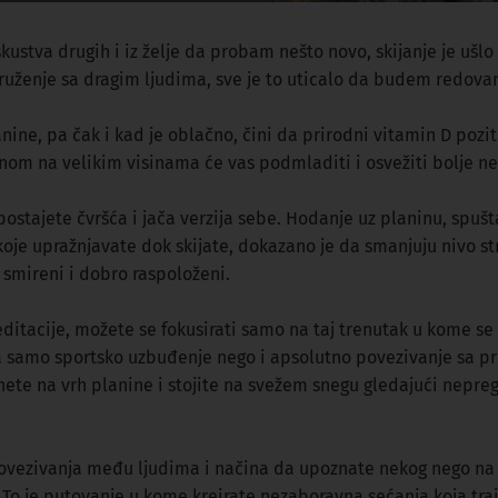
skustva drugih i iz želje da probam nešto novo, skijanje je ušlo
 druženje sa dragim ljudima, sve je to uticalo da budem redov
ine, pa čak i kad je oblačno, čini da prirodni vitamin D pozit
m na velikim visinama će vas podmladiti i osvežiti bolje neg
postajete čvršća i jača verzija sebe. Hodanje uz planinu, spušta
je upražnjavate dok skijate, dokazano je da smanjuju nivo str
smireni i dobro raspoloženi.
itacije, možete se fokusirati samo na taj trenutak u kome se n
uža samo sportsko uzbuđenje nego i apsolutno povezivanje sa pri
pnete na vrh planine i stojite na svežem snegu gledajući nepr
 povezivanja među ljudima i načina da upoznate nekog nego na 
a. To je putovanje u kome kreirate nezaboravna sećanja koja tra