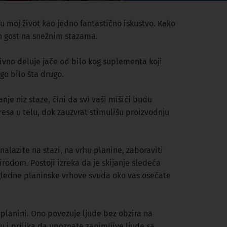
 u moj život kao jedno fantastično iskustvo. Kako
an gost na snežnim stazama.
ivno deluje jače od bilo kog suplementa koji
o bilo šta drugo.
nje niz staze, čini da svi vaši mišići budu
esa u telu, dok zauzvrat stimulišu proizvodnju
alazite na stazi, na vrhu planine, zaboraviti
rodom. Postoji izreka da je skijanje sledeća
egledne planinske vrhove svuda oko vas osećate
planini. Ono povezuje ljude bez obzira na
ju i prilika da upoznate zanimljive ljude sa