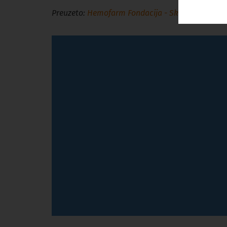
Preuzeto:
Hemofarm Fondacija - Skijanje je slede