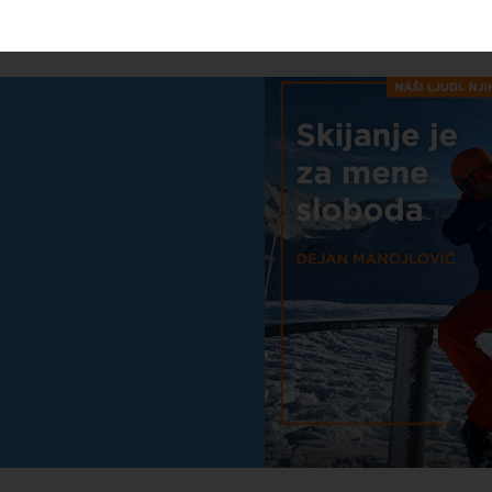
ća najbolja stvar ukoliko nemate krila (fondacijahemofarm.org