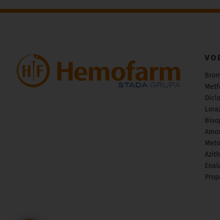
VO
Bro
Metf
Dicl
Lora
Biso
Amox
Meto
Azit
Enala
Prop