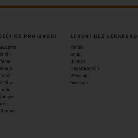
DEĆI RX PROIZVODI
LEKOVI BEZ LEKARSKO
mazepam
Panlax
ormin
Snup
ofenac
Ibumax
zepam
Hepathrombin
prolol
Pressing
icillin
Mycoseb
prolol
hromycin
pril
afenone