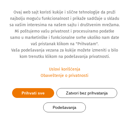
Ovaj web sajt koristi kukije i slične tehnologije da pruži
najbolju moguću funkcionalnost i prikaže sadržaje u skladu
sa vašim interesima na našem sajtu i društvenim mrežama.
Mi poštujemo vašu privatnost i procesuiramo podatke
samo u marketinške i funkcionalne svrhe ukoliko nam date
vaš pristanak klikom na "Prihvatam".
Vaša podešavanja vezana za kukije možete izmeniti u bilo
kom trenutku klikom na podešavanja privatnosti.
Uslovi korišćenja
Obaveštenje o privatnosti
Prihvati sve
Zatvori bez prihvatanja
Fokus i na edukaciju i na
Podešavanja
promociju