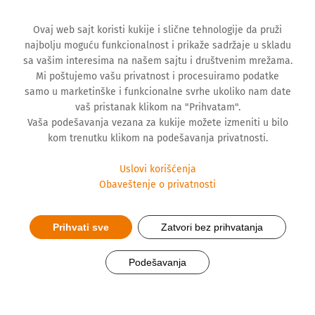
Ovaj web sajt koristi kukije i slične tehnologije da pruži
najbolju moguću funkcionalnost i prikaže sadržaje u skladu
sa vašim interesima na našem sajtu i društvenim mrežama.
Mi poštujemo vašu privatnost i procesuiramo podatke
samo u marketinške i funkcionalne svrhe ukoliko nam date
vaš pristanak klikom na "Prihvatam".
Vaša podešavanja vezana za kukije možete izmeniti u bilo
kom trenutku klikom na podešavanja privatnosti.
Uslovi korišćenja
Obaveštenje o privatnosti
Prihvati sve
Zatvori bez prihvatanja
Prvi biosimilar kompanije
Podešavanja
Hemofarm