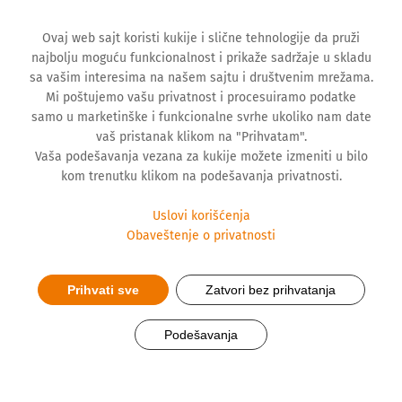
Ovaj web sajt koristi kukije i slične tehnologije da pruži
najbolju moguću funkcionalnost i prikaže sadržaje u skladu
sa vašim interesima na našem sajtu i društvenim mrežama.
Mi poštujemo vašu privatnost i procesuiramo podatke
samo u marketinške i funkcionalne svrhe ukoliko nam date
vaš pristanak klikom na "Prihvatam".
Vaša podešavanja vezana za kukije možete izmeniti u bilo
kom trenutku klikom na podešavanja privatnosti.
Uslovi korišćenja
Obaveštenje o privatnosti
Prihvati sve
Zatvori bez prihvatanja
Krv sam počela da dajem iz
Podešavanja
humanih razloga