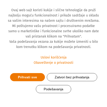
Ovaj web sajt koristi kukije i slične tehnologije da pruži
najbolju moguću funkcionalnost i prikaže sadržaje u skladu
sa vašim interesima na našem sajtu i društvenim mrežama.
Mi poštujemo vašu privatnost i procesuiramo podatke
samo u marketinške i funkcionalne svrhe ukoliko nam date
vaš pristanak klikom na "Prihvatam".
Vaša podešavanja vezana za kukije možete izmeniti u bilo
kom trenutku klikom na podešavanja privatnosti.
Uslovi korišćenja
Obaveštenje o privatnosti
Prihvati sve
Zatvori bez prihvatanja
Koji su to novi zadaci
farmaceuta u zdravstvenom
Podešavanja
sistemu?