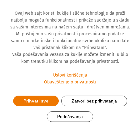
Ovaj web sajt koristi kukije i slične tehnologije da pruži
najbolju moguću funkcionalnost i prikaže sadržaje u skladu
sa vašim interesima na našem sajtu i društvenim mrežama.
Mi poštujemo vašu privatnost i procesuiramo podatke
samo u marketinške i funkcionalne svrhe ukoliko nam date
vaš pristanak klikom na "Prihvatam".
Vaša podešavanja vezana za kukije možete izmeniti u bilo
kom trenutku klikom na podešavanja privatnosti.
Uslovi korišćenja
Obaveštenje o privatnosti
Prihvati sve
Zatvori bez prihvatanja
Sve što treba da znamo o
Podešavanja
generičkim lekovima