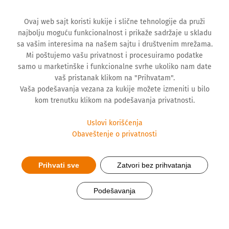
Ovaj web sajt koristi kukije i slične tehnologije da pruži
najbolju moguću funkcionalnost i prikaže sadržaje u skladu
sa vašim interesima na našem sajtu i društvenim mrežama.
Mi poštujemo vašu privatnost i procesuiramo podatke
samo u marketinške i funkcionalne svrhe ukoliko nam date
vaš pristanak klikom na "Prihvatam".
Vaša podešavanja vezana za kukije možete izmeniti u bilo
kom trenutku klikom na podešavanja privatnosti.
Uslovi korišćenja
Obaveštenje o privatnosti
Prihvati sve
Zatvori bez prihvatanja
Bol u leđima najčešća bolest
Podešavanja
posle kijavice