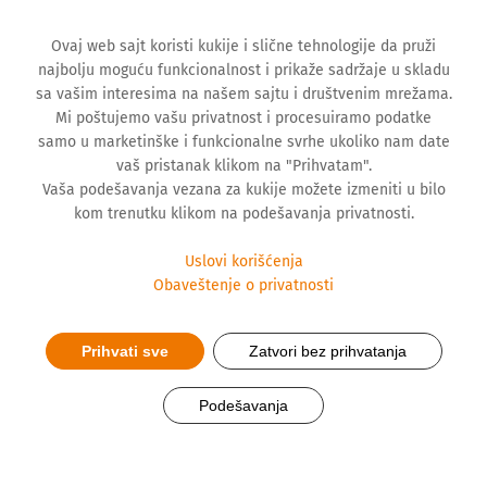
Ovaj web sajt koristi kukije i slične tehnologije da pruži
najbolju moguću funkcionalnost i prikaže sadržaje u skladu
sa vašim interesima na našem sajtu i društvenim mrežama.
Mi poštujemo vašu privatnost i procesuiramo podatke
samo u marketinške i funkcionalne svrhe ukoliko nam date
vaš pristanak klikom na "Prihvatam".
Vaša podešavanja vezana za kukije možete izmeniti u bilo
kom trenutku klikom na podešavanja privatnosti.
Uslovi korišćenja
Obaveštenje o privatnosti
Prihvati sve
Zatvori bez prihvatanja
Ne uzimajte lekove ’na svoju
Podešavanja
ruku’