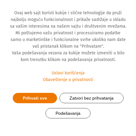
Ovaj web sajt koristi kukije i slične tehnologije da pruži
najbolju moguću funkcionalnost i prikaže sadržaje u skladu
sa vašim interesima na našem sajtu i društvenim mrežama.
Mi poštujemo vašu privatnost i procesuiramo podatke
samo u marketinške i funkcionalne svrhe ukoliko nam date
vaš pristanak klikom na "Prihvatam".
Vaša podešavanja vezana za kukije možete izmeniti u bilo
kom trenutku klikom na podešavanja privatnosti.
Uslovi korišćenja
Obaveštenje o privatnosti
Prihvati sve
Zatvori bez prihvatanja
Svetski dan bubrega 2025: Da
Podešavanja
li su vaši bubrezi u redu?