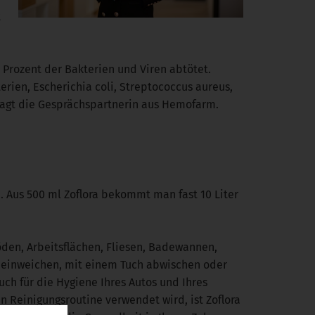
t
9 Prozent der Bakterien und Viren abtötet.
erien, Escherichia coli, Streptococcus aureus,
 sagt die Gesprächspartnerin aus Hemofarm.
n. Aus 500 ml Zoflora bekommt man fast 10 Liter
öden, Arbeitsflächen, Fliesen, Badewannen,
, einweichen, mit einem Tuch abwischen oder
ch für die Hygiene Ihres Autos und Ihres
n Reinigungsroutine verwendet wird, ist Zoflora