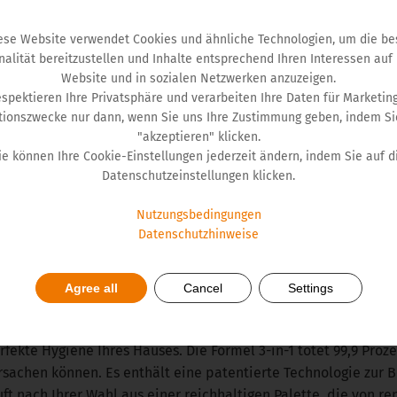
er ideale Weg, um die Hygiene sicher und effektiv aufrechtz
u erhalten.”, erklärt die Pharmazeutin Branislava Daskalović
ese Website verwendet Cookies und ähnliche Technologien, um die be
nalität bereitzustellen und Inhalte entsprechend Ihren Interessen auf
uf die Frage, ob Zoflora auch für die Hygiene des Raums verw
Website und in sozialen Netzwerken anzuzeigen.
autet die Antwort: definitiv!
espektieren Ihre Privatsphäre und verarbeiten Ihre Daten für Marketin
tionszwecke nur dann, wenn Sie uns Ihre Zustimmung geben, indem Si
Zoflora ist sowohl für die Hygiene des Raums, in dem Haustier
"akzeptieren" klicken.
ie können Ihre Cookie-Einstellungen jederzeit ändern, indem Sie auf d
austierzubehörs sicher. Wenn Sie einen Hund haben, werden Sie
Datenschutzeinstellungen klicken.
orbillivirus zerstört, das schwere Welpenkrankheiten verursac
ie bei Hunden Husten verursachen, das Influenzavirus bei Hu
Nutzungsbedingungen
ora tragen Sie nicht nur zu einer besseren Raumhygiene bei, s
Datenschutzhinweise
stra der Pharmazie bei Hemofarm.
Agree all
Cancel
Settings
on Roda, Mercator und Idea erhältlich
perfekte Hygiene Ihres Hauses. Die Formel 3-in-1 tötet 99,9 Proz
achen können. Es enthält eine patentierte Technologie zur
ft nach Ihrer Wahl aus einer reichhaltigen Palette, die von 