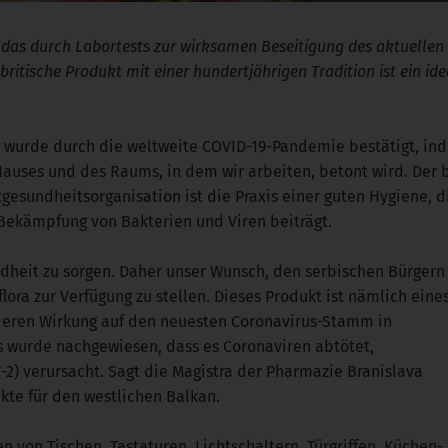
, das durch Labortests zur wirksamen Beseitigung des aktuellen
ritische Produkt mit einer hundertjährigen Tradition ist ein id
t", wurde durch die weltweite COVID-19-Pandemie bestätigt, i
Hauses und des Raums, in dem wir arbeiten, betont wird. Der 
sundheitsorganisation ist die Praxis einer guten Hygiene, 
 Bekämpfung von Bakterien und Viren beiträgt.
undheit zu sorgen. Daher unser Wunsch, den serbischen Bürgern
lora zur Verfügung zu stellen. Dieses Produkt ist nämlich eine
deren Wirkung auf den neuesten Coronavirus-Stamm in
s wurde nachgewiesen, dass es Coronaviren abtötet,
-2) verursacht. Sagt die Magistra der Pharmazie Branislava
kte für den westlichen Balkan.
von Tischen, Tastaturen, Lichtschaltern, Türgriffen, Küchen-