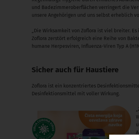
und Badezimmeroberflächen verringert die Verm
unsere Angehörigen und uns selbst erheblich vo
„Die Wirksamkeit von Zoflora ist viel breiter. E
Zoflora zerstört erfolgreich eine Reihe von Bak
humane Herpesviren, Influenza-Viren Typ A (H1N
Sicher auch für Haustiere
Zoflora ist ein konzentriertes Desinfektionsmit
Desinfektionsmittel mit voller Wirkung.
„
W
u
A