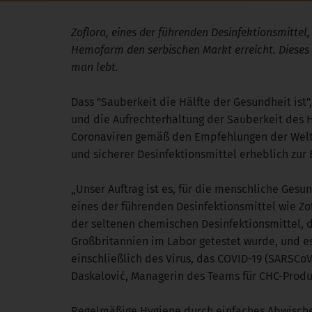
Zoflora, eines der führenden Desinfektionsmittel
Hemofarm den serbischen Markt erreicht. Dieses b
man lebt.
Dass "Sauberkeit die Hälfte der Gesundheit is
und die Aufrechterhaltung der Sauberkeit des 
Coronaviren gemäß den Empfehlungen der Weltge
und sicherer Desinfektionsmittel erheblich zur
„Unser Auftrag ist es, für die menschliche Ges
eines der führenden Desinfektionsmittel wie Zof
der seltenen chemischen Desinfektionsmittel, 
Großbritannien im Labor getestet wurde, und e
einschließlich des Virus, das COVID-19 (SARSCoV
Daskalović, Managerin des Teams für CHC-Produ
Regelmäßige Hygiene durch einfaches Abwischen 