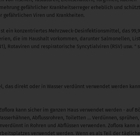
ehrung gefährlicher Krankheitserreger erheblich und schütz
r gefährlichen Viren und Krankheiten.
s ist ein konzentriertes Mehrzweck-Desinfektionsmittel, das 99,
terien, die im Haushalt vorkommen, darunter Salmonellen, List
1), Rotaviren und respiratorische Syncytialviren (RSV) usw. "
tel, das direkt oder in Wasser verdünnt verwendet werden kan
Zoflora kann sicher im ganzen Haus verwendet werden - auf B
asserhähnen, Abflussrohren, Toiletten … Verdünnen, sprühen
nverdünnt in Rohren und Abflüssen verwenden. Zoflora kann au
rbeitsplatzes verwendet werden. Wenn es als Teil der tägliche