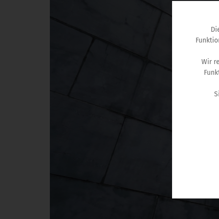
Di
Funktio
Wir r
Funk
S