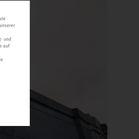
ste
 unserer
g- und
e auf
ie