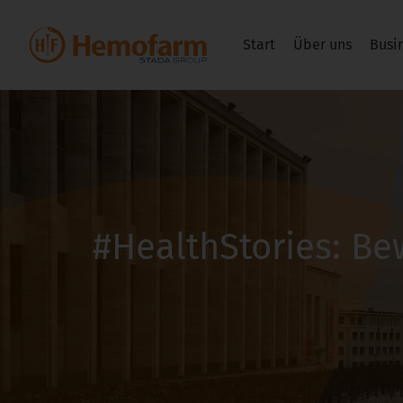
Start
Über uns
Busi
#HealthStories: Be