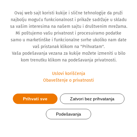
Ovaj web sajt koristi kukije i slične tehnologije da pruži
najbolju moguću funkcionalnost i prikaže sadržaje u skladu
sa vašim interesima na našem sajtu i društvenim mrežama.
Mi poštujemo vašu privatnost i procesuiramo podatke
samo u marketinške i funkcionalne svrhe ukoliko nam date
vaš pristanak klikom na "Prihvatam".
Vaša podešavanja vezana za kukije možete izmeniti u bilo
kom trenutku klikom na podešavanja privatnosti.
Uslovi korišćenja
Obaveštenje o privatnosti
Zdravstveni izveštaj Štada
Prihvati sve
Zatvori bez prihvatanja
grupe: Najveće poverenje
Podešavanja
Evropljana u zdravstvene
radnike i farmaceute