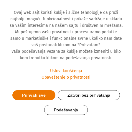
Ovaj web sajt koristi kukije i slične tehnologije da pruži
najbolju moguću funkcionalnost i prikaže sadržaje u skladu
sa vašim interesima na našem sajtu i društvenim mrežama.
Mi poštujemo vašu privatnost i procesuiramo podatke
samo u marketinške i funkcionalne svrhe ukoliko nam date
vaš pristanak klikom na "Prihvatam".
Vaša podešavanja vezana za kukije možete izmeniti u bilo
kom trenutku klikom na podešavanja privatnosti.
Uslovi korišćenja
Obaveštenje o privatnosti
Prihvati sve
Zatvori bez prihvatanja
Strateško partnerstvo
Podešavanja
Mercator-S i Hemofarma