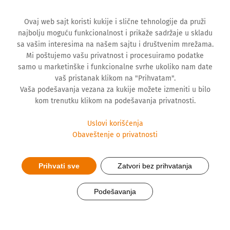
Ovaj web sajt koristi kukije i slične tehnologije da pruži
najbolju moguću funkcionalnost i prikaže sadržaje u skladu
sa vašim interesima na našem sajtu i društvenim mrežama.
Mi poštujemo vašu privatnost i procesuiramo podatke
samo u marketinške i funkcionalne svrhe ukoliko nam date
vaš pristanak klikom na "Prihvatam".
Vaša podešavanja vezana za kukije možete izmeniti u bilo
kom trenutku klikom na podešavanja privatnosti.
Uslovi korišćenja
Obaveštenje o privatnosti
Prihvati sve
Zatvori bez prihvatanja
Hemofarm podržao
nacionalnu kampanju „Niste
Podešavanja
sami“