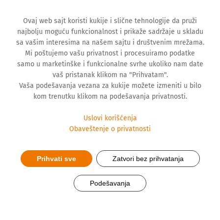
Ovaj web sajt koristi kukije i slične tehnologije da pruži
najbolju moguću funkcionalnost i prikaže sadržaje u skladu
sa vašim interesima na našem sajtu i društvenim mrežama.
Mi poštujemo vašu privatnost i procesuiramo podatke
samo u marketinške i funkcionalne svrhe ukoliko nam date
vaš pristanak klikom na "Prihvatam".
Vaša podešavanja vezana za kukije možete izmeniti u bilo
kom trenutku klikom na podešavanja privatnosti.
Uslovi korišćenja
Srbija uvodi novu
Obaveštenje o privatnosti
donorsku karticu
Prihvati sve
Zatvori bez prihvatanja
Detaljnije
Podešavanja